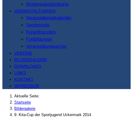
Musterjugendordnung
VERANSTALTUNGEN
Veranstaltungskalender
Sportevents
Ferienfreizeiten
Fortbildungen
Veranstaltungsarchiv
VEREINE
BILDERGALERIE
DOWNLOADS
LINKS
KONTAKT
IMPRESSUM
Aktuelle Seite:
Startseite
Bildergalerie
9. Kita-Cup der Sportjugend Uckermark 2014