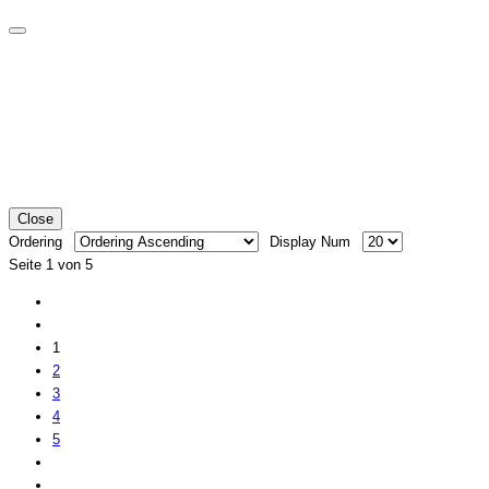
Close
Ordering
Display Num
Seite 1 von 5
1
2
3
4
5