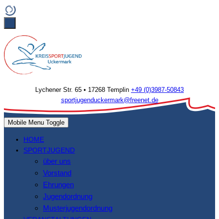
Lychener Str. 65 • 17268 Templin
+49 (0)3987-50843
sportjugenduckermark@freenet.de
Mobile Menu Toggle
HOME
SPORTJUGEND
über uns
Vorstand
Ehrungen
Jugendordnung
Musterjugendordnung