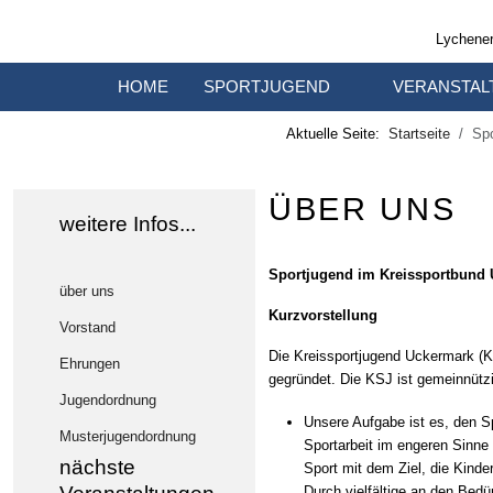
Lychener
HOME
SPORTJUGEND
VERANSTAL
Aktuelle Seite:
Startseite
Spo
ÜBER UNS
weitere Infos...
Sportjugend im Kreissportbund 
über uns
Kurzvorstellung
Vorstand
Die Kreissportjugend Uckermark (K
Ehrungen
gegründet. Die KSJ ist gemeinnützig
Jugendordnung
Unsere Aufgabe ist es, den Sp
Musterjugendordnung
Sportarbeit im engeren Sinne 
nächste
Sport mit dem Ziel, die Kinde
Durch vielfältige an den Bedü