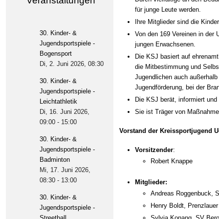
Veranstaltungen
für junge Leute werden.
Ihre Mitglieder sind die Kind
30. Kinder- &
Von den 169 Vereinen in der 
Jugendsportspiele -
jungen Erwachsenen.
Bogensport
Die KSJ basiert auf ehrenamtl
Di, 2. Juni 2026
, 08:30
die Mitbestimmung und Selbst
Jugendlichen auch außerhalb 
30. Kinder- &
Jugendförderung, bei der Br
Jugendsportspiele -
Die KSJ berät, informiert und 
Leichtathletik
Di, 16. Juni 2026
,
Sie ist Träger von Maßnahmen
09:00
-
15:00
Vorstand der Kreissportjugend 
30. Kinder- &
Jugendsportspiele -
Vorsitzender
:
Badminton
Robert Knappe
Mi, 17. Juni 2026
,
08:30
-
13:00
Mitglieder:
Andreas Roggenbuck, S
30. Kinder- &
Henry Boldt, Prenzlauer
Jugendsportspiele -
Streetball
Sylvia Konang, SV Bero