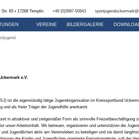
 Str. 65 • 17268 Templin
+49 (0)3987-50843
sportjugenduckermark@f
TUNGEN
VEREINE
BILDERGALERIE
DOWNLOA
rtjugend
Uckermark e.V.
SJ) ist die eigenständig tätige Jugendorganisation im Kreissportbund Ucker
 und als freier Träger der Jugendhilfe anerkannt.
ort in attraktiver und zeitgemäßer Form als sinnvolle Freizeitbeschäftigung z
ist unser Arbeitsinhalt. Wir betreuen, organisieren und unterstützen die Juge
r und Jugendlichen aktiv am Vereinsleben zu beteiligen und sie damit langfrist
rfnissen der Kinder und Jugendlichen orientierte Freizeitangebote, soll der Ver