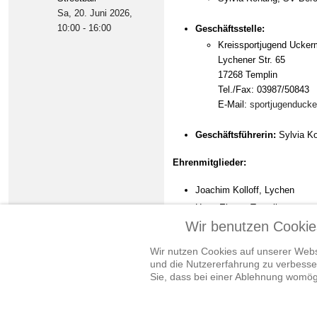
Sa, 20. Juni 2026
,
10:00
-
16:00
Geschäftsstelle:
Kreissportjugend Ucker
Lychener Str. 65
17268 Templin
Tel./Fax: 03987/50843
E-Mail:
sportjugenduck
Geschäftsführerin:
Sylvia K
Ehrenmitglieder:
Joachim Kolloff, Lychen
Hans Elsner, Templin
Wir benutzen Cookie
Uwe Schwenke, Templin
Wir nutzen Cookies auf unserer Websi
Vorheriger Beitrag: Ehrungen
Zurück
und die Nutzererfahrung zu verbesser
Sie, dass bei einer Ablehnung womögl