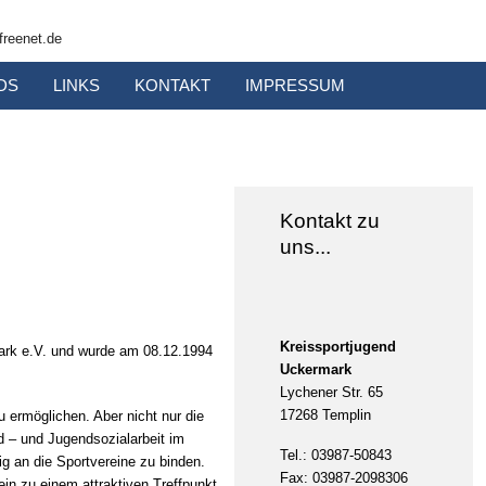
reenet.de
DS
LINKS
KONTAKT
IMPRESSUM
Kontakt zu
uns...
Kreissportjugend
mark e.V. und wurde am 08.12.1994
Uckermark
Lychener Str. 65
17268 Templin
u ermöglichen. Aber nicht nur die
nd – und Jugendsozialarbeit im
Tel.: 03987-50843
ig an die Sportvereine zu binden.
Fax: 03987-2098306
ein zu einem attraktiven Treffpunkt