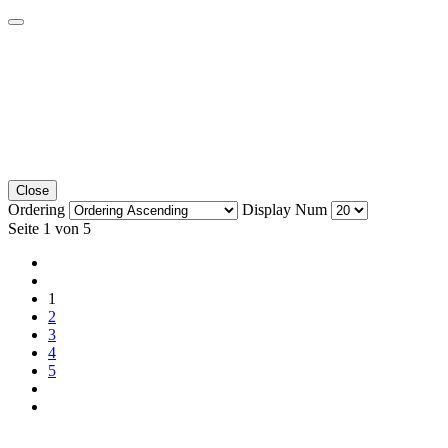
Close
Ordering
Display Num
Seite 1 von 5
1
2
3
4
5