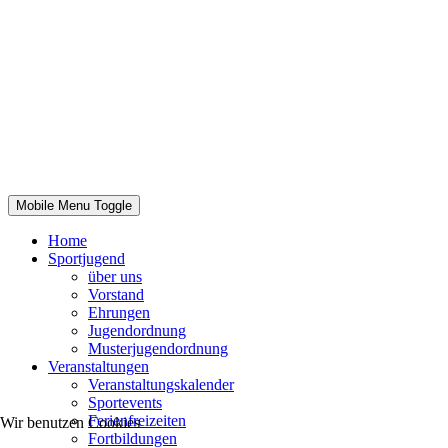
© 2026 Kreissportjugend Uckermark
Mobile Menu Toggle
Home
Sportjugend
über uns
Vorstand
Ehrungen
Jugendordnung
Musterjugendordnung
Veranstaltungen
Veranstaltungskalender
Sportevents
Ferienfreizeiten
Wir benutzen Cookies
Fortbildungen