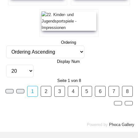
Ordering
Display Num
Seite 1 von 8
1
2
3
4
5
6
7
8
Powered by
Phoca Gallery